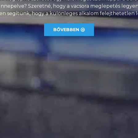
nnepelve? Szeretné, hogy a vacsora meglepetés legye
en segítünk, hogy a különleges alkalom felejthetetlen 
BŐVEBBEN