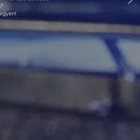
n?
legyen!