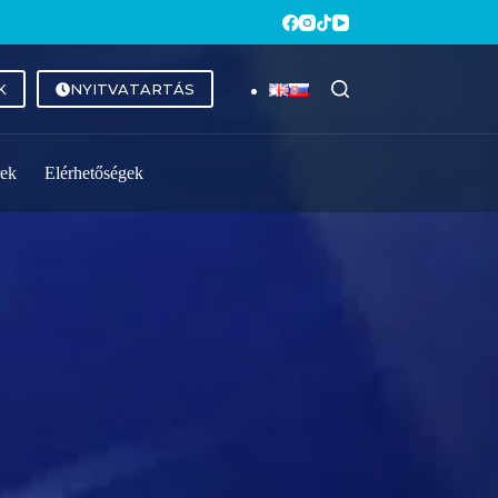
K
NYITVATARTÁS
rek
Elérhetőségek