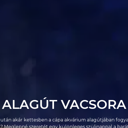
ALAGÚT VACSORA
 után akár kettesben a cápa akvárium alagútjában fogyas
l? Meglepné szeretét egy különleges szülinappal a barát