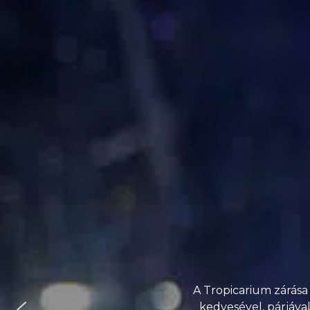
A Tropicarium zárása
kedvesével, párjáva