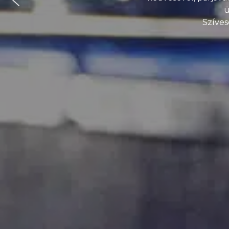
ü
Szíves