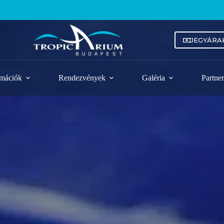
JEGYÁRA
rmációk
Rendezvények
Galéria
Partne