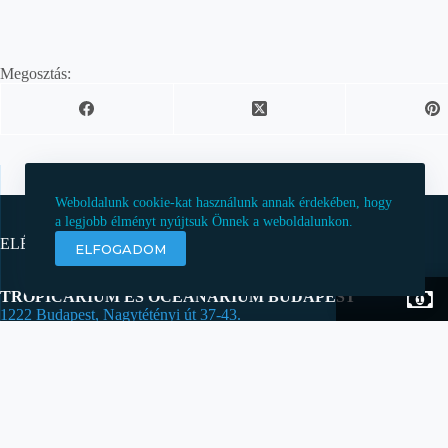
Megosztás:
Weboldalunk cookie-kat használunk annak érdekében, hogy
a legjobb élményt nyújtsuk Önnek a weboldalunkon.
ELÉRHETŐSÉGEK
ELFOGADOM
TROPICARIUM ÉS OCEANÁRIUM BUDAPEST
1222 Budapest, Nagytétényi út 37-43.
info@tropicarium.hu
Tropicarium Budapest a cápás állatkert. A cápaakvárium alagútjában l
tigris-, barna szirtcápák. A rájasimogató, esőerdő a látogatók kedvence.