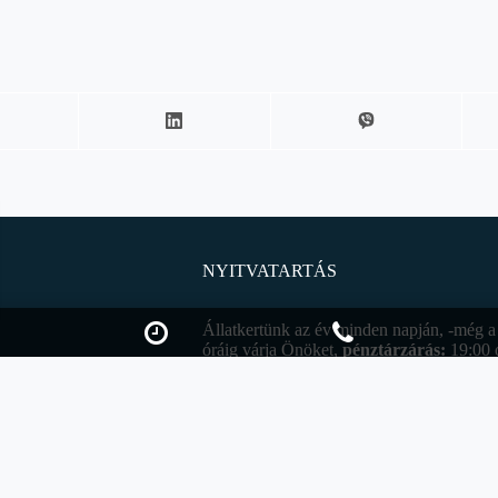
NYITVATARTÁS
Állatkertünk az év minden napján, -még a 
óráig várja Önöket,
pénztárzárás:
19:00 
Ettől eltérő időpontok:
áthatóak a homoki
December 24. 10:00-14:00 óráig (
pénztá
December 25. 12:00-19:00 óráig (
pénztá
December 26. 10:00-20:00 óráig (
pénztá
December 31. 10:00-18:00 óráig (
pénztár
Január 1. 12:00-19:00 óráig (
pénztárzárá