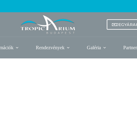
JEGYÁRA
rmációk
Rendezvények
Galéria
Partne