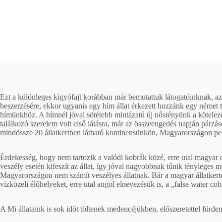
Ezt a különleges kígyófajt korábban már bemutattuk látogatóinknak, a
beszerzésére, ekkor ugyanis egy hím állat érkezett hozzánk egy német
hímünkhöz. A hímnél jóval sötétebb mintázatú új nőstényünk a kötelező 
találkozó szerelem volt első látásra, már az összeengedés napján párzás
mindössze 20 állatkertben látható kontinensünkön, Magyarországon ped
Érdekesség, hogy nem tartozik a valódi kobrák közé, erre utal magyar
veszély esetén kifeszít az állat, így jóval nagyobbnak tűnik tényleges
Magyarországon nem számít veszélyes állatnak. Bár a magyar állatkerte
vízközeli élőhelyeket, erre utal angol elnevezésük is, a „false water cob
A Mi állataink is sok időt töltenek medencéjükben, előszeretettel fürde