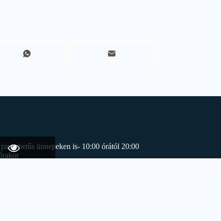
piros betűs ünnepeken is- 10:00 órától 20:00
órakor
rzárás
: 13:00 órakor)
rzárás
: 18:00 órakor)
rzárás
: 19:00 órakor)
zárás:
17:00 órakor)
s:
18:00 órakor)