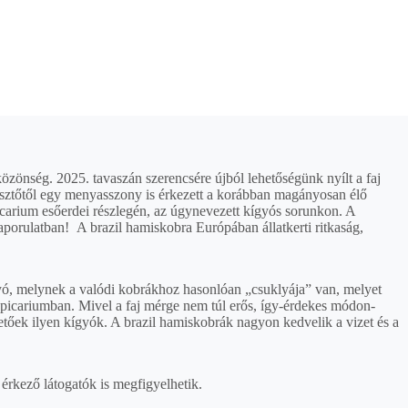
zönség. 2025. tavaszán szerencsére újból lehetőségünk nyílt a faj
észtőtől egy menyasszony is érkezett a korábban magányosan élő
picarium esőerdei részlegén, az úgynevezett kígyós sorunkon. A
szaporulatban!
A brazil hamiskobra Európában állatkerti ritkaság,
gyó, melynek a valódi kobrákhoz hasonlóan „csuklyája” van, melyet
ropicariumban. Mivel a faj mérge nem túl erős, így-érdekes módon-
tőek ilyen kígyók. A brazil hamiskobrák nagyon kedvelik a vizet és a
 érkező látogatók is megfigyelhetik.