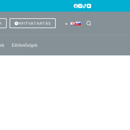
K
NYITVATARTÁS
rek
Elérhetőségek