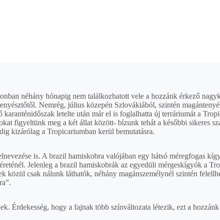
zonban néhány hónapig nem találkozhatott vele a hozzánk érkező nagykö
 tenyésztőtől. Nemrég, július közepén Szlovákiából, szintén magánteny
karanténidőszak letelte után már el is foglalhatta új terráriumát a Tro
okat figyeltünk meg a két állat között- bízunk tehát a későbbi sikeres 
ig kizárólag a Tropicariumban kerül bemutatásra.
 elnevezése is. A brazil hamiskobra valójában egy hátsó méregfogas kí
 méreténél. Jelenleg a brazil hamiskobrák az egyedüli mérgeskígyók a T
k közül csak nálunk láthatók, néhány magánszemélynél szintén felellhe
ra”.
nek. Érdekesség, hogy a fajnak több színváltozata létezik, ezt a hozzánk