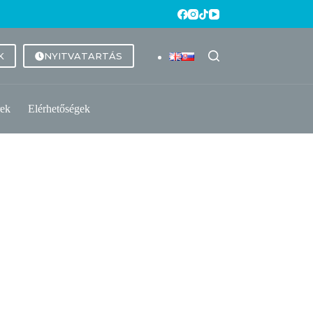
K
NYITVATARTÁS
rek
Elérhetőségek