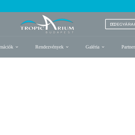
JEGYÁRA
rmációk
Rendezvények
Galéria
Partne