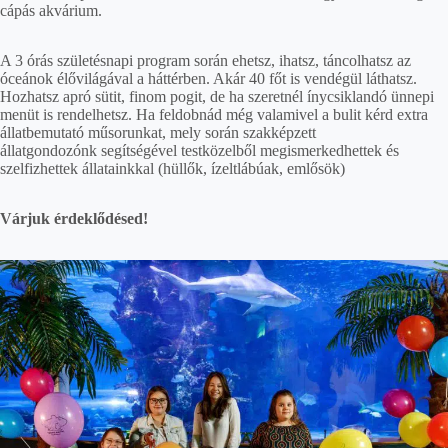
cápás akvárium.
A 3 órás születésnapi program során ehetsz, ihatsz, táncolhatsz az
óceánok élővilágával a háttérben. Akár 40 főt is vendégül láthatsz.
Hozhatsz apró sütit, finom pogit, de ha szeretnél ínycsiklandó ünnepi
menüt is rendelhetsz. Ha feldobnád még valamivel a bulit kérd extra
állatbemutató műsorunkat, mely során szakképzett
állatgondozónk segítségé
vel testközelből megismerkedhettek és
szelfizhettek állatainkkal (hüllők, ízeltlábúak, emlősök)
Várjuk érdeklődésed!