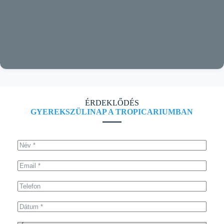
ÉRDEKLŐDÉS
GYEREKSZÜLINAP A TROPICARIUMBAN