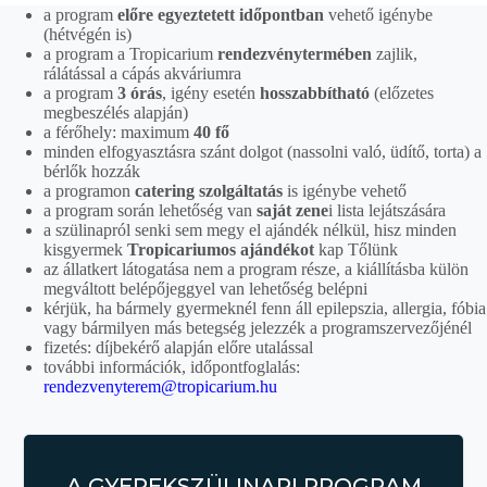
a program
előre egyeztetett időpontban
vehető igénybe
(hétvégén is)
a program a Tropicarium
rendezvénytermében
zajlik,
rálátással a cápás akváriumra
a program
3 órás
, igény esetén
hosszabbítható
(előzetes
megbeszélés alapján)
a férőhely: maximum
40 fő
minden elfogyasztásra szánt dolgot (nassolni való, üdítő, torta) a
bérlők hozzák
a programon
catering szolgáltatás
is igénybe vehető
a program során lehetőség van
saját zene
i lista lejátszására
a szülinapról senki sem megy el ajándék nélkül, hisz minden
kisgyermek
Tropicariumos ajándékot
kap Tőlünk
az állatkert látogatása nem a program része, a kiállításba külön
megváltott belépőjeggyel van lehetőség belépni
kérjük, ha bármely gyermeknél fenn áll epilepszia, allergia, fóbia
vagy bármilyen más betegség jelezzék a programszervezőjénél
fizetés: díjbekérő alapján előre utalással
további információk, időpontfoglalás:
rendezvenyterem@tropicarium.hu
A GYEREKSZÜLINAPI PROGRAM