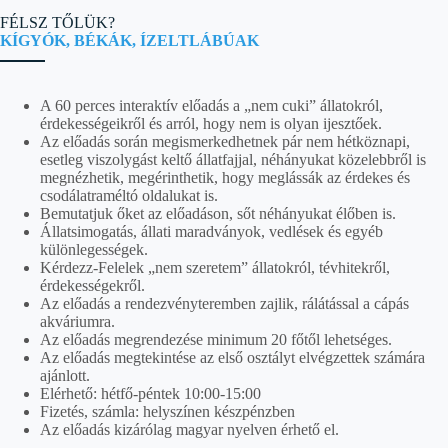
FÉLSZ TŐLÜK?
KÍGYÓK, BÉKÁK, ÍZELTLÁBÚAK
A 60 perces interaktív előadás a „nem cuki” állatokról,
érdekességeikről és arról, hogy nem is olyan ijesztőek.
Az előadás során megismerkedhetnek pár nem hétköznapi,
esetleg viszolygást keltő állatfajjal, néhányukat közelebbről is
megnézhetik, megérinthetik, hogy meglássák az érdekes és
csodálatraméltó oldalukat is.
Bemutatjuk őket az előadáson, sőt néhányukat élőben is.
Állatsimogatás, állati maradványok, vedlések és egyéb
különlegességek.
Kérdezz-Felelek „nem szeretem” állatokról, tévhitekről,
érdekességekről.
Az előadás a rendezvényteremben zajlik, rálátással a cápás
akváriumra.
Az előadás megrendezése minimum 20 főtől lehetséges.
Az előadás megtekintése az első osztályt elvégzettek számára
ajánlott.
Elérhető: hétfő-péntek 10:00-15:00
Fizetés, számla: helyszínen készpénzben
Az előadás kizárólag magyar nyelven érhető el.