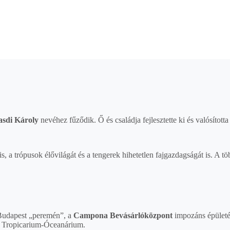
asdi Károly
nevéhez fűződik. Ő és családja fejlesztette ki és valósít
is, a trópusok élővilágát és a tengerek hihetetlen fajgazdagságát is. A t
 Budapest „peremén”, a
Campona Bevásárlóközpont
impozáns épületé
Tropicarium-Óceanárium.