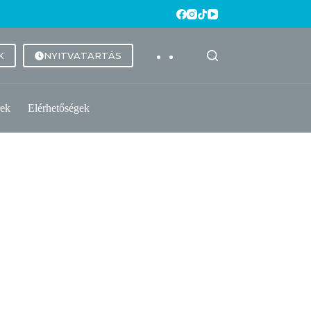
K
NYITVATARTÁS
rek
Elérhetőségek