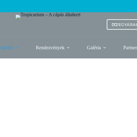
JEGYÁRA
rmációk
Rendezvények
Galéria
Partne