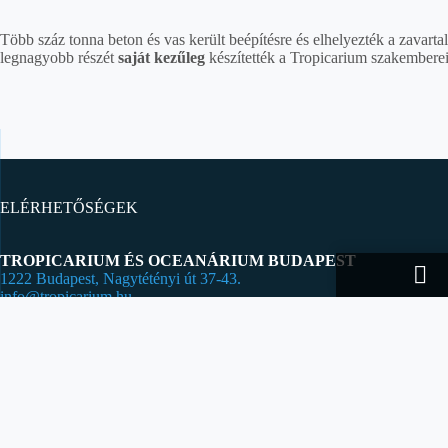
Több száz tonna beton és vas került beépítésre és elhelyezték a zavarta
legnagyobb részét
saját kezűleg
készítették a Tropicarium szakemberei
ELÉRHETŐSÉGEK
TROPICARIUM ÉS OCEANÁRIUM BUDAPEST
1222 Budapest, Nagytétényi út 37-43.
info@tropicarium.hu
Tropicarium Budapest a cápás állatkert. A cápaakvárium alagútjában l
tigris-, barna szirtcápák. A rájasimogató, esőerdő a látogatók kedvence.