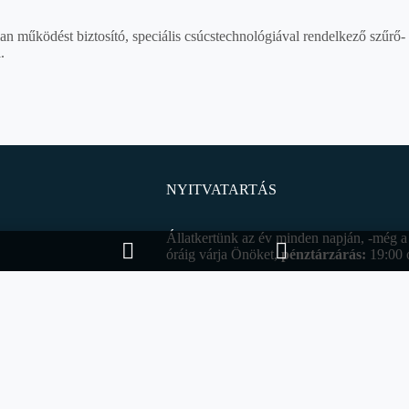
lan működést biztosító, speciális csúcstechnológiával rendelkező szűrő- 
.
NYITVATARTÁS
Állatkertünk az év minden napján, -még a 
óráig várja Önöket,
pénztárzárás:
19:00 
Ettől eltérő időpontok:
áthatóak a homoki
December 24. 10:00-14:00 óráig (
pénztá
December 25. 12:00-19:00 óráig (
pénztá
December 26. 10:00-20:00 óráig (
pénztá
December 31. 10:00-18:00 óráig (
pénztár
Január 1. 12:00-19:00 óráig (
pénztárzárá