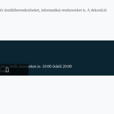
és tisztítóberendezéseket, informatikai rendszereket is. A dekoráció
piros betűs ünnepeken is- 10:00 órától 20:00
órakor
rzárás
: 13:00 órakor)
rzárás
: 18:00 órakor)
rzárás
: 19:00 órakor)
zárás:
17:00 órakor)
s:
18:00 órakor)