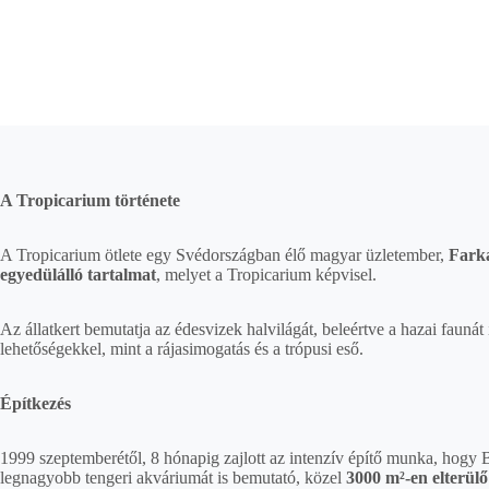
A Tropicarium története
A Tropicarium ötlete egy Svédországban élő magyar üzletember,
Fark
egyedülálló tartalmat
, melyet a Tropicarium képvisel.
Az állatkert bemutatja az édesvizek halvilágát, beleértve a hazai faunát 
lehetőségekkel, mint a rájasimogatás és a trópusi eső.
Építkezés
1999 szeptemberétől, 8 hónapig zajlott az intenzív építő munka, hogy
legnagyobb tengeri akváriumát is bemutató, közel
3000 m²-en elterülő