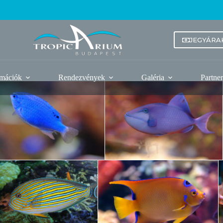
JEGYÁRA
rmációk
Rendezvények
Galéria
Partne