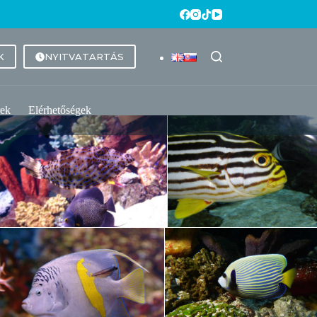
K
NYITVATARTÁS
rek
Elérhetőségek