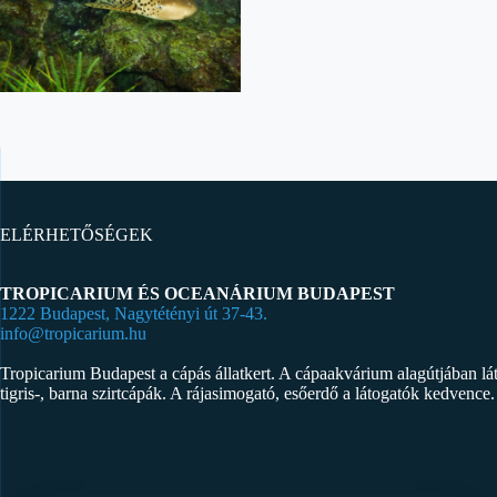
ELÉRHETŐSÉGEK
TROPICARIUM ÉS OCEANÁRIUM BUDAPEST
1222 Budapest, Nagytétényi út 37-43.
info@tropicarium.hu
Tropicarium Budapest a cápás állatkert. A cápaakvárium alagútjában l
tigris-, barna szirtcápák. A rájasimogató, esőerdő a látogatók kedvence.