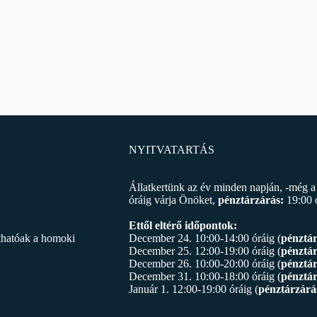
NYITVATARTÁS
Állatkertünk az év minden napján, -még a 
óráig várja Önöket,
pénztárzárás:
19:00 
Ettől eltérő időpontok:
áthatóak a homoki
December 24. 10:00-14:00 óráig (
pénztá
December 25. 12:00-19:00 óráig (
pénztá
December 26. 10:00-20:00 óráig (
pénztá
December 31. 10:00-18:00 óráig (
pénztár
Január 1. 12:00-19:00 óráig (
pénztárzárá