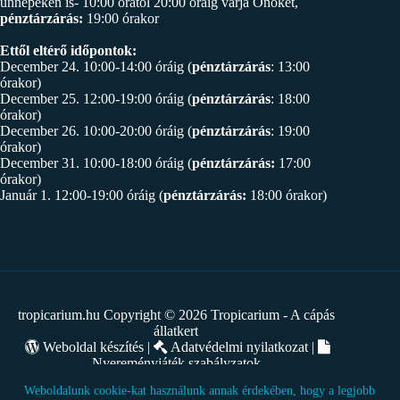
ünnepeken is- 10:00 órától 20:00 óráig várja Önöket,
pénztárzárás:
19:00 órakor
Ettől eltérő időpontok:
December 24. 10:00-14:00 óráig (
pénztárzárás
: 13:00
órakor)
December 25. 12:00-19:00 óráig (
pénztárzárás
: 18:00
órakor)
December 26. 10:00-20:00 óráig (
pénztárzárás
: 19:00
órakor)
December 31. 10:00-18:00 óráig (
pénztárzárás:
17:00
órakor)
Január 1. 12:00-19:00 óráig (
pénztárzárás:
18:00 órakor)
tropicarium.hu Copyright © 2026 Tropicarium - A cápás
állatkert
Weboldal készítés
|
Adatvédelmi nyilatkozat
|
Nyereményjáték szabályzatok
Weboldalunk cookie-kat használunk annak érdekében, hogy a legjobb