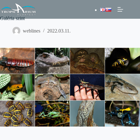
Skip
to
content
Galéria szint
weblines
2022.03.11.