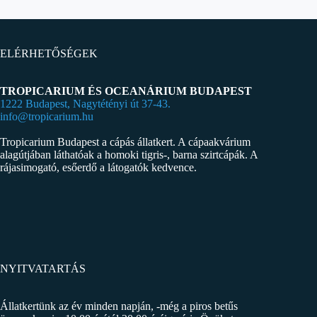
ELÉRHETŐSÉGEK
TROPICARIUM ÉS OCEANÁRIUM BUDAPEST
1222 Budapest, Nagytétényi út 37-43.
info@tropicarium.hu
Tropicarium Budapest a cápás állatkert. A cápaakvárium
alagútjában láthatóak a homoki tigris-, barna szirtcápák. A
rájasimogató, esőerdő a látogatók kedvence.
NYITVATARTÁS
Állatkertünk az év minden napján, -még a piros betűs