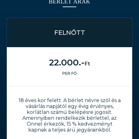
BÉRLET ÁRAK
FELNŐTT
22.000.-
Ft
PER FŐ
18 éves kor felett. A bérlet névre szól és a
vásárlás napjától egy évig érvényes,
korlátlan számú belépésre jogosít.
Amennyiben rendelkezik bérlettel, az
Önnel érkezők, 15 % kedvezményt
kapnak a teljes árú jegyárainkból.