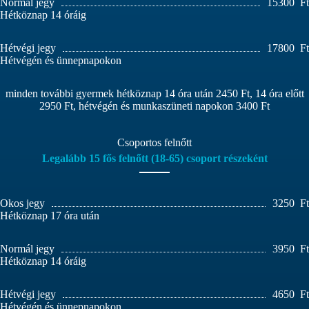
Normál jegy
15300
Ft
Hétköznap 14 óráig
Hétvégi jegy
17800
Ft
Hétvégén és ünnepnapokon
minden további gyermek hétköznap 14 óra után 2450 Ft, 14 óra előtt
2950 Ft, hétvégén és munkaszüneti napokon 3400 Ft
Csoportos felnőtt
Legalább 15 fős felnőtt (18-65) csoport részeként
Okos jegy
3250
Ft
Hétköznap 17 óra után
Normál jegy
3950
Ft
Hétköznap 14 óráig
Hétvégi jegy
4650
Ft
Hétvégén és ünnepnapokon