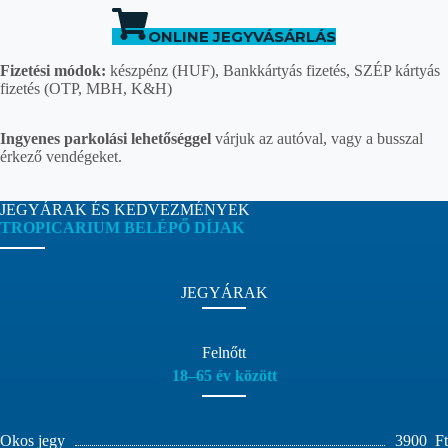
ONLINE JEGYVÁSÁRLÁS
Fizetési módok:
készpénz (HUF), Bankkártyás fizetés, SZÉP kártyás
fizetés (OTP, MBH, K&H)
Ingyenes parkolási lehetőséggel
várjuk az autóval, vagy a busszal
érkező vendégeket.
JEGYÁRAK ÉS KEDVEZMÉNYEK
TROPICARIUM BELÉPŐ DÍJAK
JEGYÁRAK
Felnőtt
18–65 év között
Okos jegy
3900
Ft