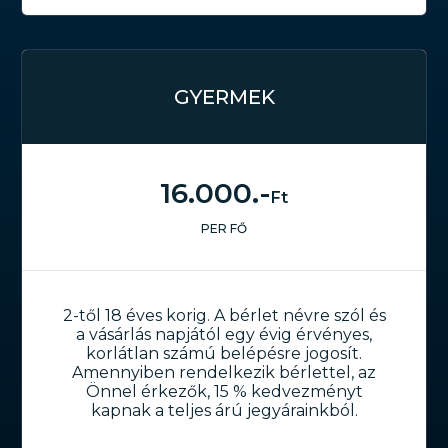
GYERMEK
16.000.-
Ft
PER FŐ
2-től 18 éves korig. A bérlet névre szól és
a vásárlás napjától egy évig érvényes,
korlátlan számú belépésre jogosít.
Amennyiben rendelkezik bérlettel, az
Önnel érkezők, 15 % kedvezményt
kapnak a teljes árú jegyárainkból.