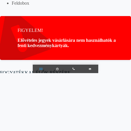
Feldobox
FIGYELEM!
Elővételes jegyek vásárlására nem használhatók a
fenti kedvezménykártyák.
FOGYATÉKKAL ÉLŐK RÉSZÉRE
Az alábbi kártyák valamelyikével rendelkező látogatónk, valamint
a
vele érkező 1 fő felnőtt
kísérő az aktuális legolcsóbb,
csoportos
gyermek jegyáron
léphet be.
Értelmi Fogyatékossággal Élők Országos Érdekvédelmi
Szövetsége
(ÉFOÉSZ)
Magyar Vakok és Gyengénlátók Országos Szövetsége
(MVGYOSZ)