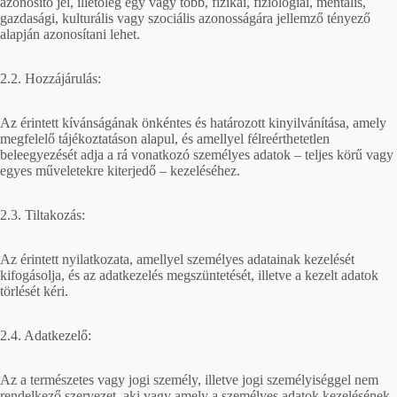
azonosító jel, illetőleg egy vagy több, fizikai, fiziológiai, mentális,
gazdasági, kulturális vagy szociális azonosságára jellemző tényező
alapján azonosítani lehet.
2.2. Hozzájárulás:
Az érintett kívánságának önkéntes és határozott kinyilvánítása, amely
megfelelő tájékoztatáson alapul, és amellyel félreérthetetlen
beleegyezését adja a rá vonatkozó személyes adatok – teljes körű vagy
egyes műveletekre kiterjedő – kezeléséhez.
2.3. Tiltakozás:
Az érintett nyilatkozata, amellyel személyes adatainak kezelését
kifogásolja, és az adatkezelés megszüntetését, illetve a kezelt adatok
törlését kéri.
2.4. Adatkezelő:
Az a természetes vagy jogi személy, illetve jogi személyiséggel nem
rendelkező szervezet, aki vagy amely a személyes adatok kezelésének