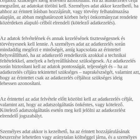
céljához szükséges ideig lehessen azonosítani. Ha az adatkezelés célja
megszűnt, az adatokat törölni kell. Személyes adat akkor kezelhető, ha
ahhoz az érintett írásban hozzájárult, vagy törvény felhatalmazása
alapján, az abban meghatározott körben helyi önkormányzat rendelete
közérdeken alapuló célból elrendeli (kötelező adatkezelés).
Az adatok felvételének és annak kezelésének tisztességesnek és
törvényesnek kell lennie. A személyes adat az adatkezelés során
mindaddig megőrzi e minőségét, amíg kapcsolata az érintettel
helyreállítható, ha az adatkezelő rendelkezik azokkal a technikai
feltételekkel, amelyek a helyreállításhoz szükségesek. Az adatkezelés
során biztosítani kell az adatok pontosságát, teljességét és – ha az
adatkezelés céljára tekintettel szükséges – naprakészségét, valamint azt,
hogy az érintettet csak az adatkezelés céljához szükséges ideig
lehessen azonosítani.
Az érintettel az adat felvétele előtt közölni kell az adatkezelés célját,
valamint azt, hogy az adatszolgáltatás önkéntes, vagy kötelező.
Kötelező adatszolgáltatás esetén meg kell jelölni az adatkezelést
elrendelő jogszabályt.
Személyes adat akkor is kezelhető, ha az érintett hozzájárulásának
beszerzése lehetetlen vagy aránytalan költséggel járna, és a személyes