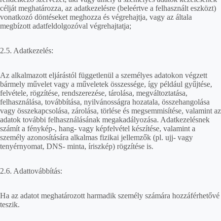
célját meghatározza, az adatkezelésre (beleértve a felhasznált eszközt)
vonatkozó döntéseket meghozza és végrehajtja, vagy az általa
megbízott adatfeldolgozóval végrehajtatja;
2.5. Adatkezelés:
Az alkalmazott eljárástól függetlenül a személyes adatokon végzett
bármely művelet vagy a műveletek összessége, így például gyűjtése,
felvétele, rögzítése, rendszerezése, tárolása, megváltoztatása,
felhasználása, továbbítása, nyilvánosságra hozatala, összehangolása
vagy összekapcsolása, zárolása, törlése és megsemmisítése, valamint az
adatok további felhasználásának megakadályozása. Adatkezelésnek
számít a fénykép-, hang- vagy képfelvétel készítése, valamint a
személy azonosítására alkalmas fizikai jellemzők (pl. ujj- vagy
tenyérnyomat, DNS- minta, íriszkép) rögzítése is.
2.6. Adattovábbítás:
Ha az adatot meghatározott harmadik személy számára hozzáférhetővé
teszik.