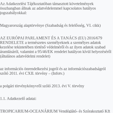
Az Adatkezelési Tájékoztatóban támasztott követelmények
összhangban állnak az adatvédelemmel kapcsolatos hatályos
jogszabályokkal:
Magyarország alaptörvénye (Szabadság és felelősség, VI. cikk)
AZ EURÓPAI PARLAMENT ÉS A TANÁCS (EU) 2016/679
RENDELETE a természetes személyeknek a személyes adatok
kezelése tekintetében történő védelméről és az ilyen adatok szabad
áramlásáról, valamint a 95/46/EK rendelet hatályon kívül helyezéséről
(általános adatvédelmi rendelet)
az információs önrendelkezési jogról és az információszabadságról
szóló 2011. évi CXII. törvény – (Infotv.)
a polgári törvénykönyvről szóló 2013. évi V. törvény
1.1. Adatkezelő adatai:
TROPICARIUM-OCEANÁRIUM Vendéglátó- és Szórakoztató Kft