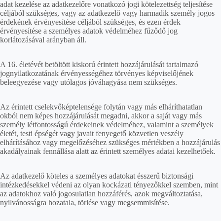
adat kezelése az adatkezelőre vonatkozó jogi kötelezettség teljesítése
céljából szükséges, vagy az adatkezelő vagy harmadik személy jogos
érdekének érvényesítése céljából szükséges, és ezen érdek
érvényesítése a személyes adatok védelméhez fűződő jog
korlátozásával arányban áll.
A 16. életévét betöltött kiskorú érintett hozzájárulását tartalmazó
jognyilatkozatának érvényességéhez törvényes képviselőjének
beleegyezése vagy utólagos jóváhagyása nem szükséges.
Az érintett cselekvőképtelensége folytán vagy más elháríthatatlan
okból nem képes hozzájárulását megadni, akkor a saját vagy más
személy létfontosságú érdekeinek védelméhez, valamint a személyek
életét, testi épségét vagy javait fenyegető közvetlen veszély
elhárításához vagy megelőzéséhez szükséges mértékben a hozzájárulás
akadályainak fennállása alatt az érintett személyes adatai kezelhetőek.
Az adatkezelő köteles a személyes adatokat ésszerű biztonsági
intézkedésekkel védeni az olyan kockázati tényezőkkel szemben, mint
az adatokhoz való jogosulatlan hozzáférés, azok megváltoztatása,
nyilvánosságra hozatala, törlése vagy megsemmisítése.