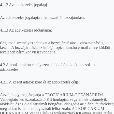
4.1.2 Az adatkezelés jogalapja:
Az adatkezelés jogalapja a felhasználó hozzájárulása.
4.1.3 Az adatkezelés időtartama:
Cégünk a személyes adatokat a hozzájárulásának visszavonásáig
kezeli. A hozzájárulását az info@tropicarium.hu e-mail címre küldött
levelében bármikor visszavonhatja.
4.2 A honlapunkon elhelyezett sütikkel (cookie) kapcsolatos
adatkezelés
4.2.1 A kezelt adatok köre és az adatkezelés célja:
Azzal, hogy meglátogatja a TROPICARIUM-OCEANÁRIUM
Vendéglátó- és Szórakoztató Kft honlapját, vagy ennek valamelyik
aloldalát, és az oldal tartalmát böngészi, elfogadja az alábbi feltételeket,
még akkor is, ha nem regisztrált felhasználó. A TROPICARIUM-
OCEANÁRIUM Vendéglátó- és Szórakoztató Kft egyes szolgáltatásai