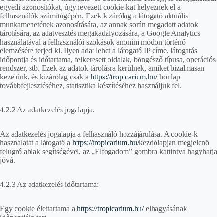
egyedi azonosítókat, úgynevezett cookie-kat helyeznek el a
felhasználók számítógépén. Ezek kizárólag a látogató aktuális
munkamenetének azonosítására, az annak során megadott adatok
tárolására, az adatvesztés megakadályozására, a Google Analytics
használatával a felhasználói szokások anonim módon történő
elemzésére terjed ki. Ilyen adat lehet a látogató IP címe, látogatás
időpontja és időtartama, felkeresett oldalak, böngésző típusa, operációs
rendszer, stb. Ezek az adatok tárolásra kerülnek, amiket bizalmasan
kezelünk, és kizárólag csak a
https://tropicarium.hu/
honlap
továbbfejlesztéséhez, statisztika készítéséhez használjuk fel.
4.2.2 Az adatkezelés jogalapja:
Az adatkezelés jogalapja a felhasználó hozzájárulása. A cookie-k
használatát a látogató a
https://tropicarium.hu/
kezdőlapján megjelenő
felugró ablak segítségével, az „Elfogadom” gombra kattintva hagyhatja
jóvá.
4.2.3 Az adatkezelés időtartama:
Egy cookie élettartama a
https://tropicarium.hu/
elhagyásának