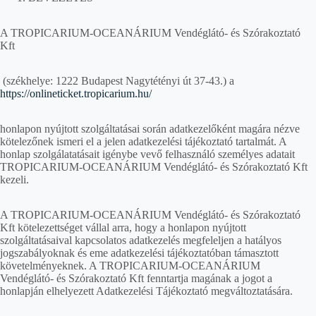
A TROPICARIUM-OCEANÁRIUM Vendéglátó- és Szórakoztató
Kft
(székhelye: 1222 Budapest Nagytétényi út 37-43.) a
https://onlineticket.tropicarium.hu/
honlapon nyújtott szolgáltatásai során adatkezelőként magára nézve
kötelezőnek ismeri el a jelen adatkezelési tájékoztató tartalmát. A
honlap szolgálatatásait igénybe vevő felhasználó személyes adatait
TROPICARIUM-OCEANÁRIUM Vendéglátó- és Szórakoztató Kft
kezeli.
A TROPICARIUM-OCEANÁRIUM Vendéglátó- és Szórakoztató
Kft kötelezettséget vállal arra, hogy a honlapon nyújtott
szolgáltatásaival kapcsolatos adatkezelés megfeleljen a hatályos
jogszabályoknak és eme adatkezelési tájékoztatóban támasztott
követelményeknek. A TROPICARIUM-OCEANÁRIUM
Vendéglátó- és Szórakoztató Kft fenntartja magának a jogot a
honlapján elhelyezett Adatkezelési Tájékoztató megváltoztatására.