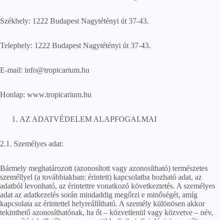
Székhely: 1222 Budapest Nagytétényi út 37-43.
Telephely: 1222 Budapest Nagytétényi út 37-43.
E-mail: info@tropicarium.hu
Honlap: www.tropicarium.hu
AZ ADATVÉDELEM ALAPFOGALMAI
2.1. Személyes adat:
Bármely meghatározott (azonosított vagy azonosítható) természetes
személlyel (a továbbiakban: érintett) kapcsolatba hozható adat, az
adatból levonható, az érintettre vonatkozó következtetés. A személyes
adat az adatkezelés során mindaddig megőrzi e minőségét, amíg
kapcsolata az érintettel helyreállítható. A személy különösen akkor
tekinthető azonosíthatónak, ha őt – közvetlenül vagy közvetve – név,